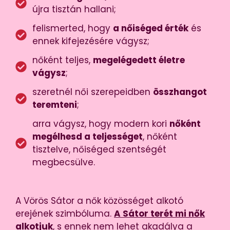
újra tisztán hallani;
felismerted, hogy
a nőiséged érték
és
ennek kifejezésére vágysz;
nőként teljes,
megelégedett életre
vágysz
;
szeretnél női szerepeidben
összhangot
teremteni
;
arra vágysz, hogy modern kori
nőként
megélhesd a teljességet
, nőként
tisztelve, nőiséged szentségét
megbecsülve.
A Vörös Sátor a nők közösséget alkotó
erejének szimbóluma.
A Sátor terét mi nők
alkotjuk
, s ennek nem lehet akadálya a