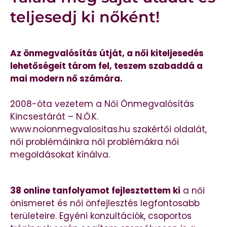
teljesedj ki nőként!
Az önmegvalósítás útját, a női kiteljesedés
lehetőségeit tárom fel, teszem szabaddá a
mai modern nő számára.
2008-óta vezetem a Női Önmegvalósítás
Kincsestárát – N.Ő.K.
www.noionmegvalositas.hu szakértői oldalát,
női problémáinkra női problémákra női
megoldásokat kínálva.
38 online tanfolyamot fejlesztettem ki
a női
önismeret és női önfejlesztés legfontosabb
területeire. Egyéni konzultációk, csoportos