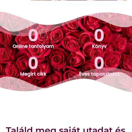
0
0
Online tanfolyam
Könyv
0
0
Megírt cikk
Éves tapasztalat
Találd meg saját utadat és