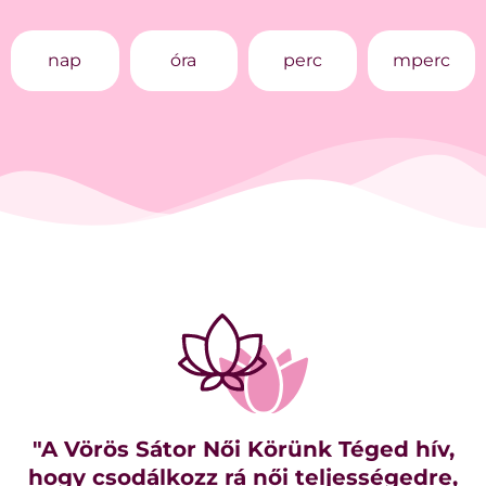
nap
óra
perc
mperc
"A Vörös Sátor Női Körünk Téged hív,
hogy csodálkozz rá női teljességedre,