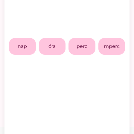
nap
óra
perc
mperc