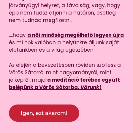
járványügyi helyzet, a távolság, vagy, hogy
épp nem tudsz átjönni a határon, esetleg
nem tudnád megfizetni.
….hogy
a női minőség megélhető legyen újra
és mi nők valóban a helyünkre álljunk saját
életünkben és a világ egészében.
Az elején a bevezetésben röviden szó lesz a
Vörös Sátorról mint hagyományról, mint
jelképről, majd
a meditáció terében együtt
belépünk a Vörös Sátorba.
Várunk!
Igen, ezt akarom!