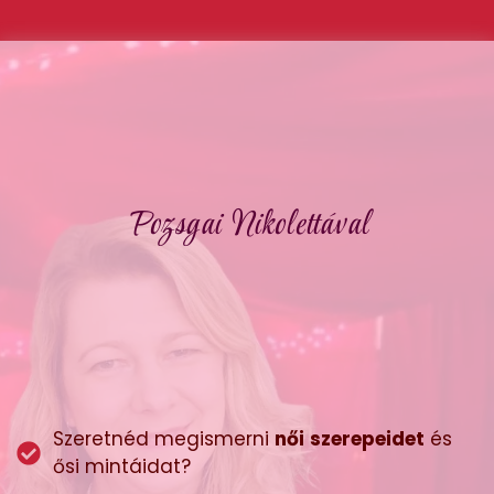
Pozsgai Nikolettával
Szeretnéd megismerni
női
szerepeidet
és
ősi mintáidat?