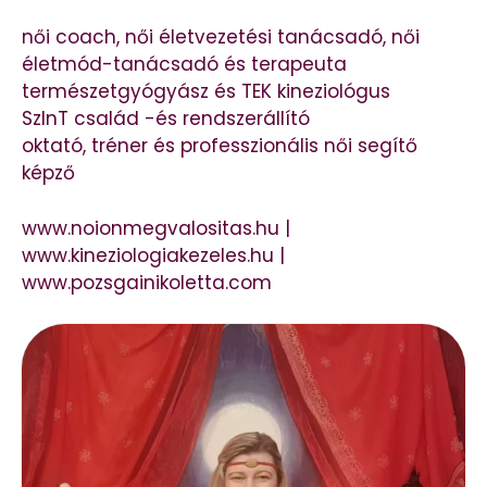
női coach, női életvezetési tanácsadó, női
életmód-tanácsadó és terapeuta
természetgyógyász és TEK kineziológus
SzInT család -és rendszerállító
oktató, tréner és professzionális női segítő
képző
www.noionmegvalositas.hu |
www.kineziologiakezeles.hu |
www.pozsgainikoletta.com