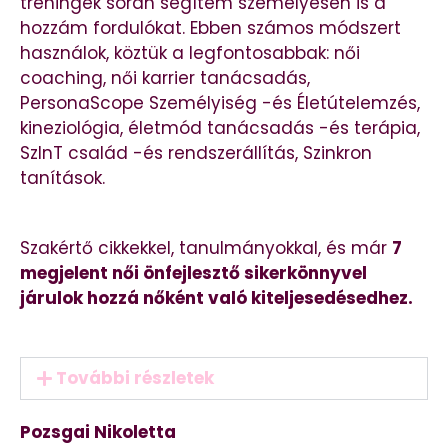
tréningek során segítem személyesen is a
hozzám fordulókat. Ebben számos módszert
használok, köztük a legfontosabbak: női
coaching, női karrier tanácsadás,
PersonaScope Személyiség -és Életútelemzés,
kineziológia, életmód tanácsadás -és terápia,
SzInT család -és rendszerállítás, Szinkron
tanítások.
Szakértő cikkekkel, tanulmányokkal, és már
7
megjelent női önfejlesztő sikerkönnyvel
járulok hozzá nőként való kiteljesedésedhez.
További részletek
Pozsgai Nikoletta