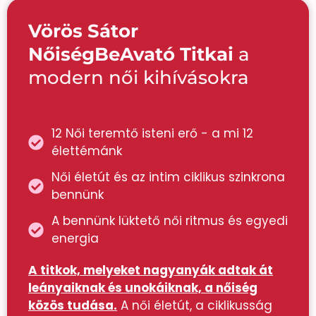
Vörös Sátor
NőiségBeAvató Titkai
a
modern női kihívásokra
12 Női teremtő isteni erő - a mi 12
élettémánk
Női életút és az intim ciklikus szinkrona
bennünk
A bennünk lüktető női ritmus és egyedi
energia
A titkok, melyeket nagyanyák adtak át
leányaiknak és unokáiknak, a nőiség
közös tudása.
A női életút, a ciklikusság