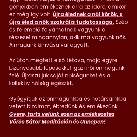
génjeikben emlékeznek arra az időre, amikor
ez még így volt.
Újra élednek a női körök, s
újra éled a nők szakrális tudatossága.
Szép
és felemelő folyamatnak vagyunk a
részesei mindannyian, akik ma vagyunk nők.
A magunk kihívásaival együtt.
Az úton megtett első tétova, majd egyre
bizonyosabb lépésekkel igazi női önmagunk
felé. Újraszüljük saját nőiségünket és a
kollektív nőiség egészét.
Gyógyítjuk az önmagunkba és nőtársainkba
vetett bizalmat, ébredünk és emlékezünk.
Gyere, tarts velünk ezen az emlékezetes
Vörös Sátor Meditáción és Ünnepen!