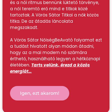
és a női ritmus bennünk lüktető törvénye,
a női teremtő erő mind e titkok közé
tartoztak. A Vörös Sátor Titkai a nők közös
titka. De az átadás láncolata
megszakadt.
A Vörös Sátor NőiségBeAvató folyamat ezt
a tudást hivatott olyan módon átadni,
hogy az a mai modern nő számára
érthető, használható legyen a hétköznapi
életében.
Tarts velünk, érezd a közös
energiát…
Igen, ezt akarom!