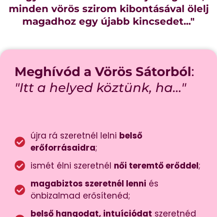
minden vörös szirom kibontásával ölelj
magadhoz egy újabb kincsedet..."
Meghívód a Vörös Sátorból
:
"Itt a helyed köztünk, ha..."
újra rá szeretnél lelni
belső
erőforrásaidra
;
ismét élni szeretnél
női teremtő erőddel
;
magabiztos szeretnél lenni
és
önbizalmad erősítenéd;
belső hangodat, intuíciódat
szeretnéd