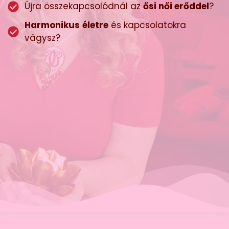
Újra összekapcsolódnál az
ősi női erőddel
?
Harmonikus
életre
és kapcsolatokra
vágysz?