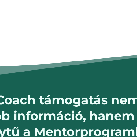
 Coach támogatás ne
b információ, hanem 
nytű a Mentorprogram