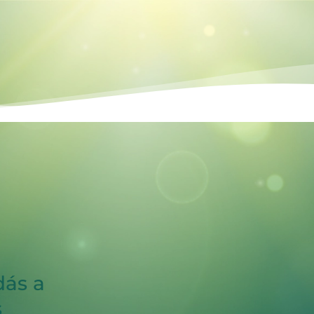
dás a
s