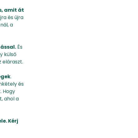
, amit át
ra és újra
nál, a
ással.
És
y külső
 eláraszt.
égek
.
nkétely és
. Hogy
, ahol a
e. Kérj