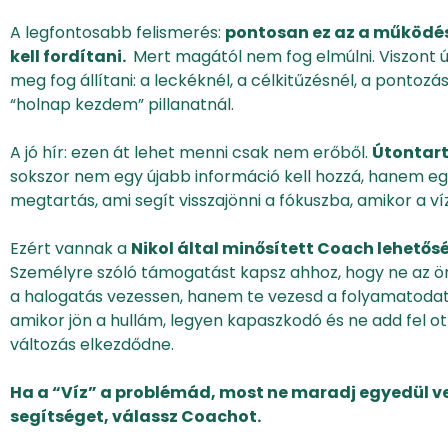
A legfontosabb felismerés:
pontosan ez az a működés
kell fordítani.
Mert magától nem fog elmúlni. Viszont új
meg fog állítani: a leckéknél, a célkitűzésnél, a pontozás
“holnap kezdem” pillanatnál.
A jó hír: ezen át lehet menni csak nem erőből.
Útontart
sokszor nem egy újabb információ kell hozzá, hanem eg
megtartás, ami segít visszajönni a fókuszba, amikor a víz
Ezért vannak a
Nikol által minősített Coach lehetős
Személyre szóló támogatást kapsz ahhoz, hogy ne az ö
a halogatás vezessen, hanem te vezesd a folyamatodat
amikor jön a hullám, legyen kapaszkodó és ne add fel ott
változás elkezdődne.
Ha a “Víz” a problémád, most ne maradj egyedül vel
segítséget, válassz Coachot.