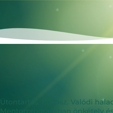
Útontartás. Fókusz. Valódi hala
Mentorprogramban önkétely é