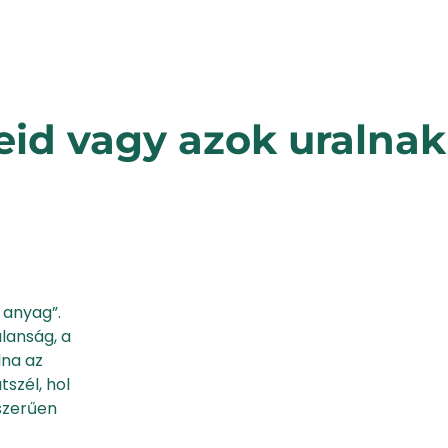
eid vagy azok uralna
 anyag”.
alanság, a
lna az
tszél, hol
yszerűen