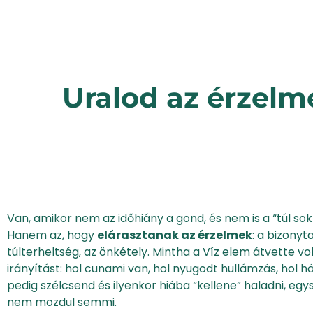
Uralod az érzelm
Van, amikor nem az időhiány a gond, és nem is a “túl sok
Hanem az, hogy
elárasztanak az érzelmek
: a bizonyt
túlterheltség, az önkétely. Mintha a Víz elem átvette vo
irányítást: hol cunami van, hol nyugodt hullámzás, hol há
pedig szélcsend és ilyenkor hiába “kellene” haladni, eg
nem mozdul semmi.