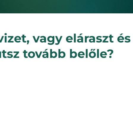
vizet, vagy eláraszt és
tsz tovább belőle?