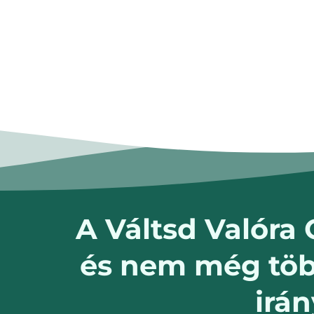
A Váltsd Valóra
és nem még töb
irá