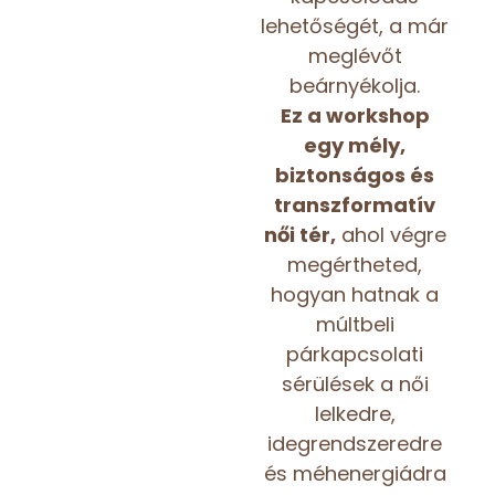
lehetőségét, a már
meglévőt
beárnyékolja.
Ez a workshop
egy mély,
biztonságos és
transzformatív
női tér,
ahol végre
megértheted,
hogyan hatnak a
múltbeli
párkapcsolati
sérülések a női
lelkedre,
idegrendszeredre
és méhenergiádra