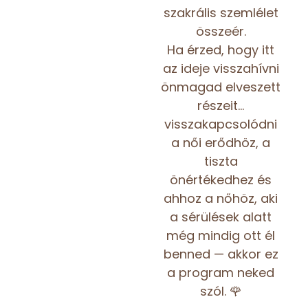
szakrális szemlélet
összeér.
Ha érzed, hogy itt
az ideje visszahívni
önmagad elveszett
részeit…
visszakapcsolódni
a női erődhöz, a
tiszta
önértékedhez és
ahhoz a nőhöz, aki
a sérülések alatt
még mindig ott él
benned — akkor ez
a program neked
szól. 🌹