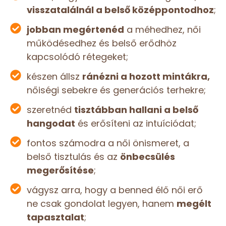
visszatalálnál a belső középpontodhoz
;
jobban megértenéd
a méhedhez, női
működésedhez és belső erődhöz
kapcsolódó rétegeket;
készen állsz
ránézni a hozott mintákra,
nőiségi sebekre és generációs terhekre;
szeretnéd
tisztábban hallani a belső
hangodat
és erősíteni az intuíciódat;
fontos számodra a női önismeret, a
belső tisztulás és az
önbecsülés
megerősítése
;
vágysz arra, hogy a benned élő női erő
ne csak gondolat legyen, hanem
megélt
tapasztalat
;