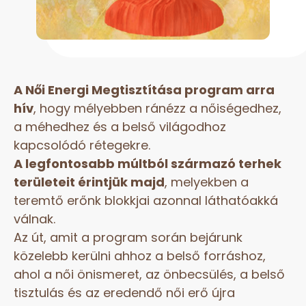
A Női Energi Megtisztítása program arra
hív
, hogy mélyebben ránézz a nőiségedhez,
a méhedhez és a belső világodhoz
kapcsolódó rétegekre.
A legfontosabb múltból származó terhek
területeit érintjük majd
, melyekben a
teremtő erőnk blokkjai azonnal láthatóakká
válnak.
Az út, amit a program során bejárunk
közelebb kerülni ahhoz a belső forráshoz,
ahol a női önismeret, az önbecsülés, a belső
tisztulás és az eredendő női erő újra