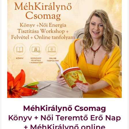
MéhKirálynő Csomag
Könyv + Női Teremtő Erő Nap
+ MéhKirálynő online