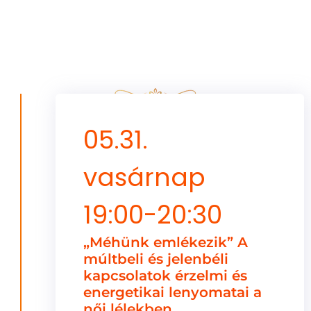
05.31.
vasárnap
19:00-20:30
„Méhünk emlékezik” A
múltbeli és jelenbéli
kapcsolatok érzelmi és
energetikai lenyomatai a
női lélekben