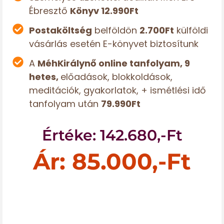
Ébresztő
Könyv 12.990Ft
Postaköltség
belföldön
2.700Ft
külföldi
vásárlás esetén E-könyvet biztosítunk
A
MéhKirálynő
online tanfolyam, 9
hetes,
előadások, blokkoldások,
meditációk, gyakorlatok, + ismétlési idő
tanfolyam után
79.990Ft
Értéke: 142.680,-Ft
Ár: 85.000,-Ft