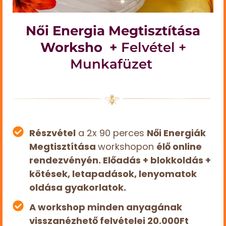
Női Energia Megtisztítása
Worksho
+
Felvétel +
Munkafüzet
Részvétel
a 2x 90 perces
Női Energiák
Megtisztítása
workshopon
élő online
rendezvényén. Előadás + blokkoldás +
kötések, letapadások, lenyomatok
oldása gyakorlatok.
A workshop minden anyagának
visszanézhető felvételei 20.000Ft