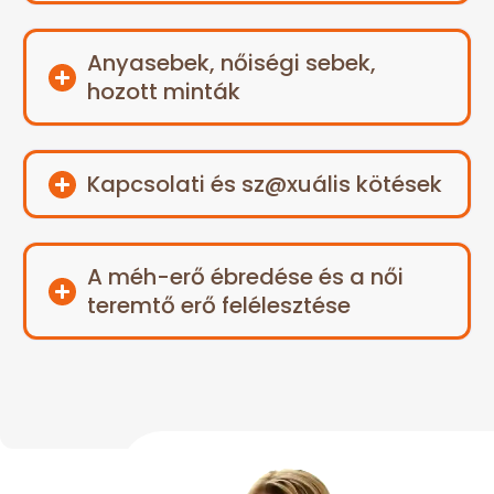
Anyasebek, nőiségi sebek,
hozott minták
Kapcsolati és sz@xuális kötések
A méh-erő ébredése és a női
teremtő erő felélesztése