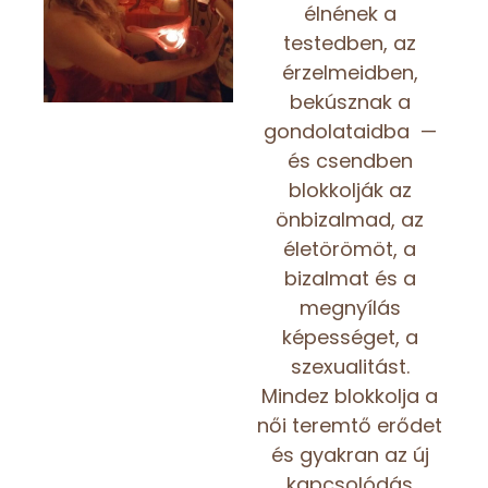
élnének a
testedben, az
érzelmeidben,
bekúsznak a
gondolataidba —
és csendben
blokkolják az
önbizalmad, az
életörömöt, a
bizalmat és a
megnyílás
képességet, a
szexualitást.
Mindez blokkolja a
női teremtő erődet
és gyakran az új
kapcsolódás