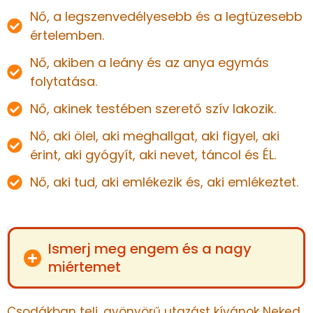
Nő, a legszenvedélyesebb és a legtüzesebb
értelemben.
Nő, akiben a leány és az anya egymás
folytatása.
Nő, akinek testében szerető szív lakozik.
Nő, aki ölel, aki meghallgat, aki figyel, aki
érint, aki gyógyít, aki nevet, táncol és ÉL.
Nő, aki tud, aki emlékezik és, aki emlékeztet.
Ismerj meg engem és a nagy
miértemet
Csodákban teli, gyönyörű utazást kívánok Neked