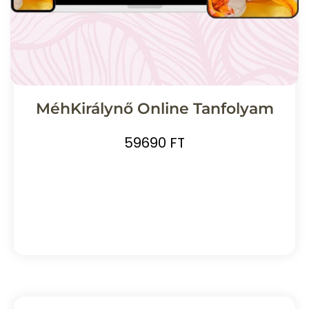
MéhKirálynő Online Tanfolyam
59690 FT