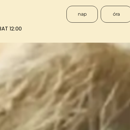
nap
óra
AT 12:00