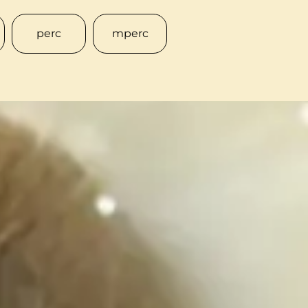
perc
mperc