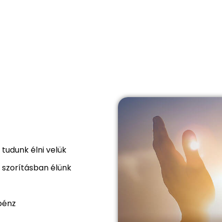
tudunk élni velük
 szorításban élünk
 pénz