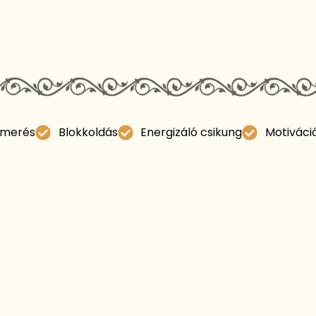
smerés
Blokkoldás
Energizáló csikung
Motiváci