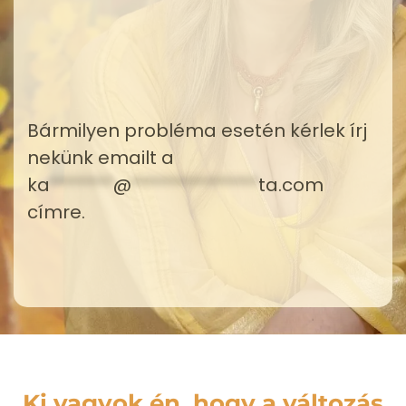
Bármilyen probléma esetén kérlek írj
nekünk emailt a
ka
*******
@
**************
ta.com
címre.
Ki vagyok én, hogy a változás