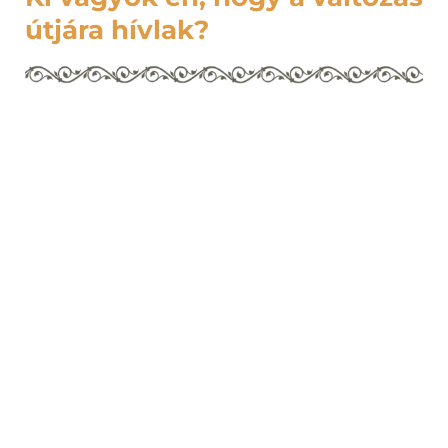
útjára hívlak?